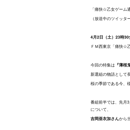
「痛快☆乙女ゲーム通
（放送中のツイッタ
4月2日（土）23時3
ＦＭ西東京「痛快☆
今回の特集は
『薄桜
新選組の物語として
桜の季節である今、
番組前半では、先月3
について、
吉岡亜衣加さん
から