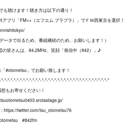
こでも聴けます！聴き方は以下の通り！
料アプリ「FM++（エフエム プラプラ）」でＦＭ西東京を選択！
fmnishitokyo/
がデータで出るため、番組継続のため、お願いします！）
の皆さんは、84,2MHz、笑顔「発信中（842）」♪
#otometsu」でお願い致します！
-*-*-*-*-*-*-*-*-*-*-*-*-*-*-*-*-*-*-*-*-*-*-*-*-*-*-*-*-*-*-*-*-*-*-*
感想もお寄せください！
suotometsu0403.srotastage.jp/
://twitter.com/tsu_otometsu76
metsu #842fm