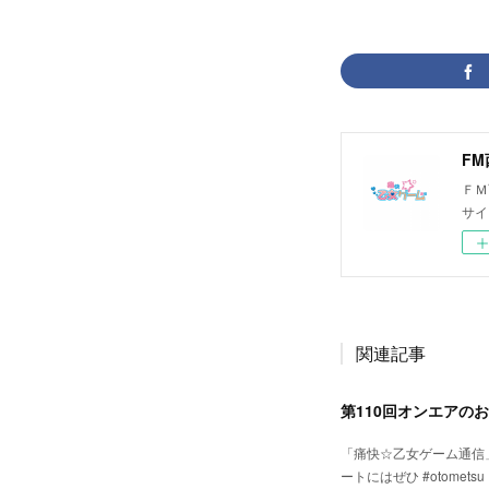
F
ＦＭ
サイ
関連記事
第110回オンエアの
「痛快☆乙女ゲーム通信
ートにはぜひ #otome