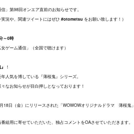
信」第98回オンエア直前のお知らせです。
ー実況や、関連ツイートにはぜひ
#otometsu
をお願い致します！）
0分～0時
乙女ゲーム通信」（全国で聴けます）
鬼』
！
長年人気を博している『薄桜鬼』シリーズ。
様々なお知らせが目白押しとなっております！
月18日（金）にリリースされた「WOWOWオリジナルドラマ 薄桜鬼
当番組用に寄せていただいた、独占コメントをOAさせていただきます。