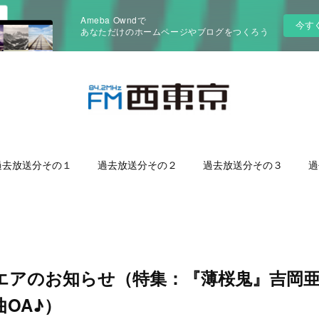
Ameba Owndで
今す
あなただけのホームページやブログをつくろう
過去放送分その１
過去放送分その２
過去放送分その３
過
ンエアのお知らせ（特集：『薄桜鬼』吉岡
OA♪）