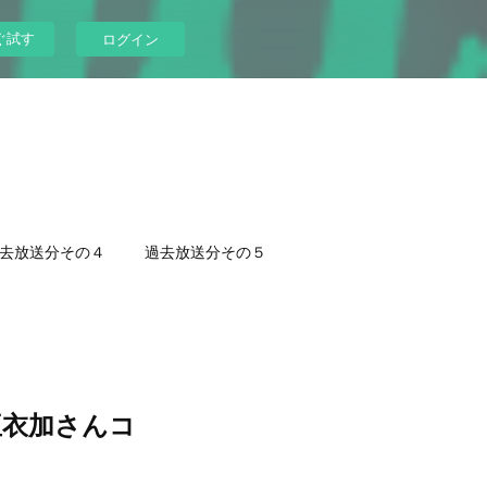
ぐ試す
ログイン
去放送分その４
過去放送分その５
亜衣加さんコ