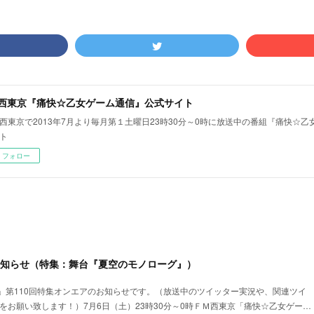
M西東京『痛快☆乙女ゲーム通信』公式サイト
西東京で2013年7月より毎月第１土曜日23時30分～0時に放送中の番組『痛快☆
ト
フォロー
お知らせ（特集：舞台『夏空のモノローグ』）
」第110回特集オンエアのお知らせです。（放送中のツイッター実況や、関連ツイ
tsu をお願い致します！）7月6日（土）23時30分～0時ＦＭ西東京「痛快☆乙女ゲー…