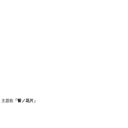
」主題歌
「誓ノ花片」