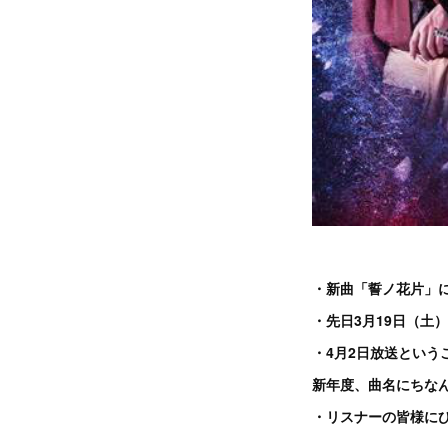
・新曲「誓ノ花片」
・先日3月19日（土
・4月2日放送という
新年度、
曲名にちなん
・リスナーの皆様に