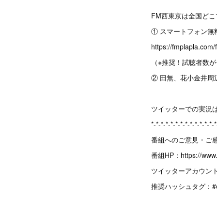
FM西東京は全国ど
① スマートフォン無
https://fmplapla.com/
（※推奨！試聴者数
② 田無、花小金井周辺
ツイッターでの実況は「
*-*-*-*-*-*-*-*-*-*-*-*-*-*
番組へのご意見・ご
番組HP：https://www.t
ツイッターアカウント: https
推奨ハッシュタグ：#oto