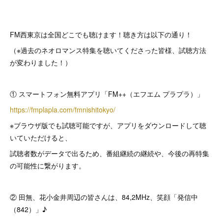
FM西東京は全国どこでも聴けます！聴き方は以下の通り！
（※過去のネオロマンス特集を聴いてくださった皆様、試聴方法
が変わりました！）
① スマートフォン無料アプリ「FM++（エフエム プラプラ）」
https://fmplapla.com/fmnishitokyo/
※ブラウザ版でも試聴可能ですが、アプリをダウンロードして聴
いていただけると、
試聴者数がデータで出るため、番組継続の継続や、今後の再特集
の可能性に繋がります。
② 田無、花小金井周辺の皆さんは、84,2MHz、笑顔「発信中
（842）」♪