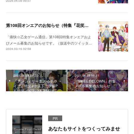
2024.04.08 09:07
第108回オンエアのお知らせ（特集『花笑む彼と & bloom』）
「痛快☆乙女ゲーム通信」第108回特集オンエアおよ
びメール募集のお知らせです。（放送中のツイッタ…
2024.03.16 02:58
2021.06.04 08:32
2021.04.28 09:31
『アンジェリーク ルミナラ
『SWEET CLOWN』特集、
イズ』特集♪ゲストに伊藤P
メール募集のお知らせ
も登場（2021年6月5日放…
PR
あなたもサイトをつくってみませ