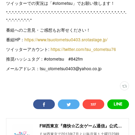
ツイッターでの実況は「#otometsu」でお願い致します！
*-*-*-*-*-*-*-*-*-*-*-*-*-*-*-*-*-*-*-*-*-*-*-*-*-*-*-*-*-*-*-*-*-*-*-*-*-*-*-*-
*-*-*-*-*-*-*-*-*
番組へのご意見・ご感想もお寄せください！
番組HP：
https://www.tsuotometsu0403.srotastage.jp/
ツイッターアカウント:
https://twitter.com/tsu_otometsu76
推奨ハッシュタグ：#otometsu #842fm
メールアドレス：tsu_otometsu0403@yahoo.co.jp
FM西東京『痛快☆乙女ゲーム通信』公式サイト
ＦＭ西東京で2013年7月より毎月第１土曜日23時