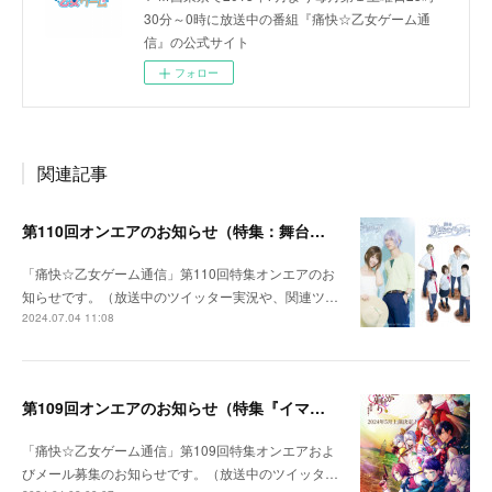
30分～0時に放送中の番組『痛快☆乙女ゲーム通
信』の公式サイト
フォロー
関連記事
第110回オンエアのお知らせ（特集：舞台『夏空のモノローグ』）
「痛快☆乙女ゲーム通信」第110回特集オンエアのお
知らせです。（放送中のツイッター実況や、関連ツ…
2024.07.04 11:08
第109回オンエアのお知らせ（特集『イマーシヴSTAGE あやかし恋廻り 暁の章〜煌牙編～』）
「痛快☆乙女ゲーム通信」第109回特集オンエアおよ
びメール募集のお知らせです。（放送中のツイッタ…